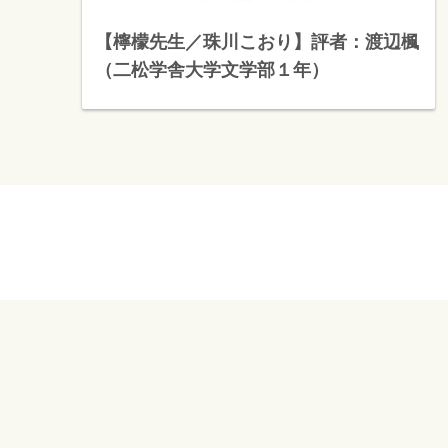
【檸檬先生／珠川こおり】評者：渡辺楓
（二松学舎大学文学部１年）