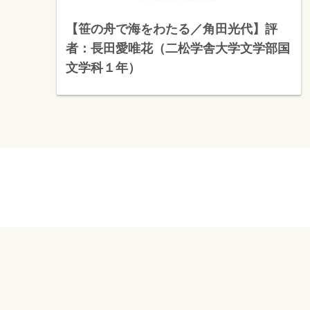
【笹の舟で海をわたる／角田光代】評
者：長田愛唯花（二松学舎大学文学部国
文学科１年）