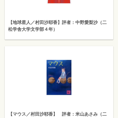
【地球星人／村田沙耶香】評者：中野愛梨沙（二
松学舎大学文学部４年）
【マウス／村田沙耶香】 評者：米山あさみ（二