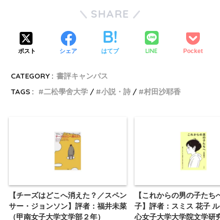
SHARE
LINE
ポスト
シェア
はてブ
Pocket
CATEGORY :
書評キャンパス
TAGS :
二松學舍大学
小説・詩
村田沙耶香
【チーズはどこへ消えた？／スペン
【これからの男の子たち
サー・ジョンソン】評者：福井未菜
子】評者：スミス 花子 
（甲南女子大学文学部２年）
心女子大学大学院文学研