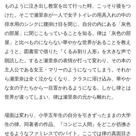
ものように泣き出し教室を出て行った時、こっそり後をつ
けた。そこで瀬里奈が一人で女子トイレの用具入れの中の
排水用のシンクに腰掛け目を閉じ、自分の内にある「灰色
の部屋」に閉じこもっていることを知る。律は「灰色の部
屋」と比べものにならない華やかな世界があることを教え
ようと、図書室で借りた『くるみ割り人形』を大きな声で
朗読した。すると瀬里奈の表情が打って変わり、その本の
主人公である女王・マリーのようになってしまう。それか
ら瀬里奈は全く泣かなくなり、クラスに溶け込み、華やか
な女の子たちから一目置かれるようになる。しかし律とは
世界が違ってしまい、律は瀬里奈の元から離れた。
場面は変わり、小学五年生の自分を引きずったままの大学
生の律。同著者の作品、『コンビニ人間』をどこか彷彿さ
せるようなファミレスでのバイト。ここでは律の真面目さ