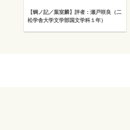
【蜩ノ記／葉室麟】評者：瀬戸咲良（二
松学舎大学文学部国文学科１年）