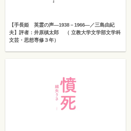
【手長姫 英霊の声―1938－1966―／三島由紀
夫】評者：井原槙太郎 （ 立教大学文学部文学科
文芸・思想専修３年）