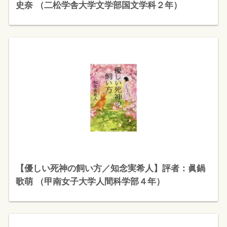
史奈 （二松学舎大学文学部国文学科２年）
【優しい死神の飼い方／知念実希人】評者：眞鍋
歌萌 （甲南女子大学人間科学部４年）