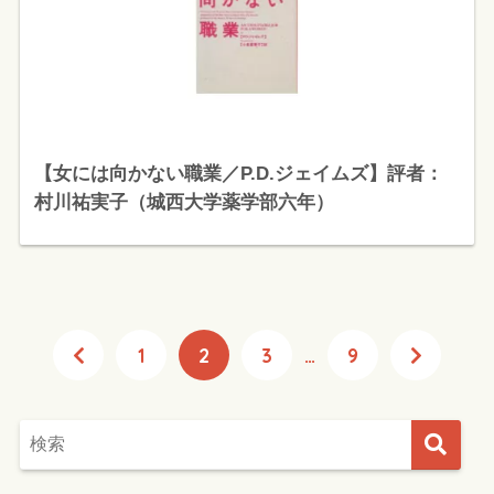
【女には向かない職業／P.D.ジェイムズ】評者：
村川祐実子（城西大学薬学部六年）
1
2
3
…
9