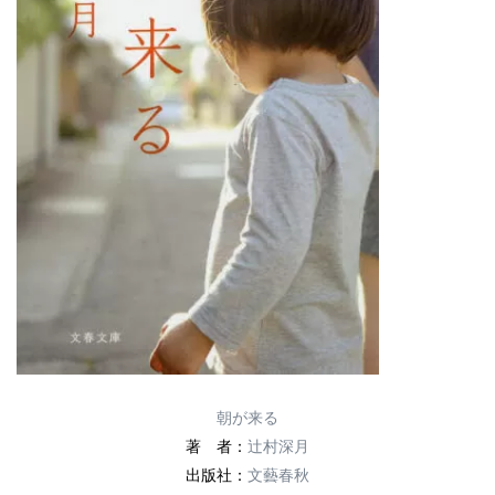
朝が来る
著 者：
辻村深月
出版社：
文藝春秋