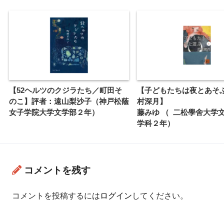
【52ヘルツのクジラたち／町田そ
【子どもたちは夜とあそ
のこ】評者：遠山梨沙子（神戸松蔭
村深月】 評
女子学院大学文学部２年）
藤みゆ （ 二松學舍大学
学科２年）
コメントを残す
コメントを投稿するには
ログイン
してください。