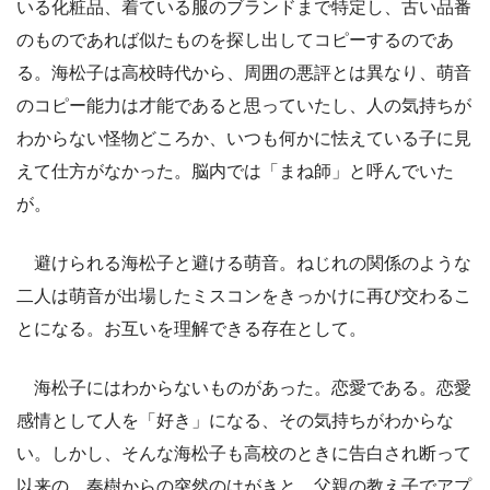
いる化粧品、着ている服のブランドまで特定し、古い品番
のものであれば似たものを探し出してコピーするのであ
る。海松子は高校時代から、周囲の悪評とは異なり、萌音
のコピー能力は才能であると思っていたし、人の気持ちが
わからない怪物どころか、いつも何かに怯えている子に見
えて仕方がなかった。脳内では「まね師」と呼んでいた
が。
避けられる海松子と避ける萌音。ねじれの関係のような
二人は萌音が出場したミスコンをきっかけに再び交わるこ
とになる。お互いを理解できる存在として。
海松子にはわからないものがあった。恋愛である。恋愛
感情として人を「好き」になる、その気持ちがわからな
い。しかし、そんな海松子も高校のときに告白され断って
以来の、奏樹からの突然のはがきと、父親の教え子でアプ