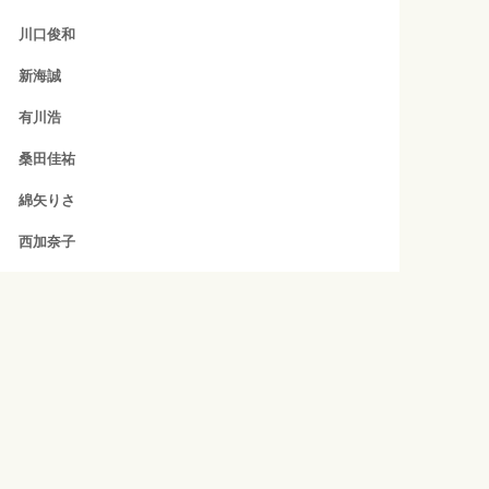
川口俊和
新海誠
有川浩
桑田佳祐
綿矢りさ
西加奈子