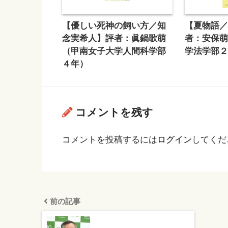
【優しい死神の飼い方／知
【夏物語
念実希人】評者：眞鍋歌萌
者：安保
（甲南女子大学人間科学部
学法学部
４年）
コメントを残す
コメントを投稿するには
ログイン
してくだ
前の記事