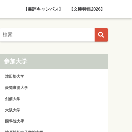
【書評キャンパス】
【文庫特集2026】
参加大学
津田塾大学
愛知淑徳大学
創価大学
大阪大学
國學院大學