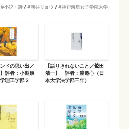
小説・詩
朝井リョウ
神戸海星女子学院大学
エンドの思い出／
【語りきれないこと／鷲田
な】評者：小淵康
清一】 評者：渡邉心（日
大学理工学部２
本大学法学部三年）