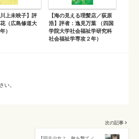
／川上未映子】評
【海の見える理髪店／荻原
萌花（広島修道大
浩】評者：逸見万葉 （四国
２年）
学院大学社会福祉学研究科
社会福祉学専攻２年）
さい。
次の記事
【同志少女よ、敵を撃て／