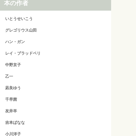
本の作者
いとうせいこう
グレゴリウス山田
ハン・ガン
レイ・ブラッドベリ
中野京子
乙一
凪良ゆう
千早茜
友井羊
吉本ばなな
小川洋子