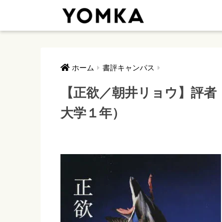
ホーム
書評キャンパス
【正欲／朝井リョウ】評者
大学１年）