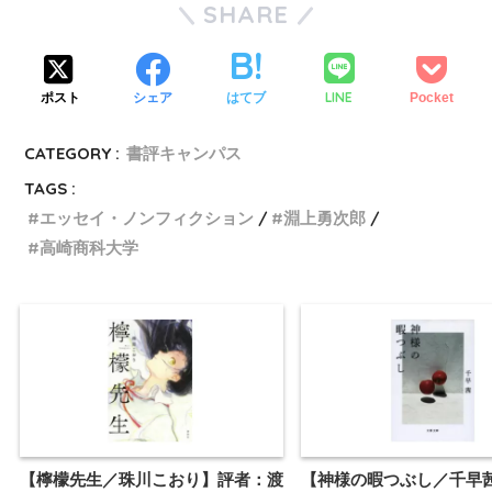
SHARE
LINE
ポスト
シェア
はてブ
Pocket
CATEGORY :
書評キャンパス
TAGS :
エッセイ・ノンフィクション
淵上勇次郎
高崎商科大学
【檸檬先生／珠川こおり】評者：渡
【神様の暇つぶし／千早