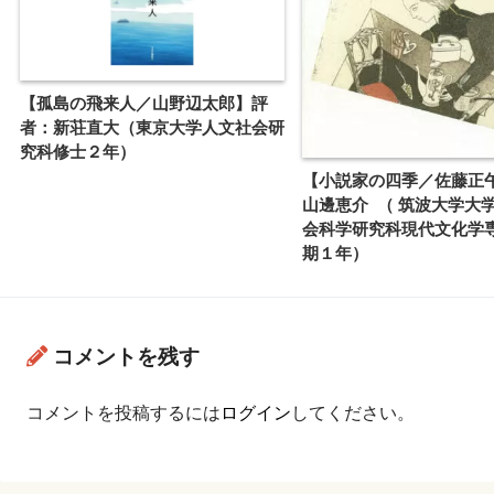
【孤島の飛来人／山野辺太郎】評
者：新荘直大（東京大学人文社会研
究科修士２年）
【小説家の四季／佐藤正
山邊恵介 （ 筑波大学大
会科学研究科現代文化学
期１年）
コメントを残す
コメントを投稿するには
ログイン
してください。