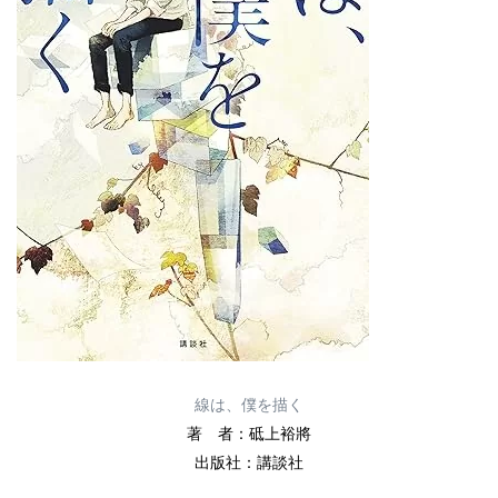
線は、僕を描く
著 者：砥上裕將
出版社：講談社