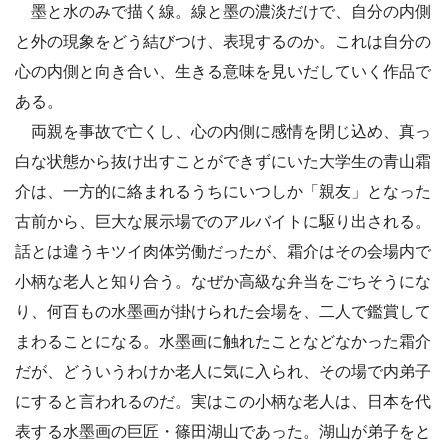
墨と水のみで描く線。線と墨の濃淡だけで、自分の内側
と外の現象をどう結びつけ、表現するのか。これは自分の
心の内側と向き合い、生きる意味を見いだしていく作品で
ある。
両親を事故で亡くし、心の内側に感情を閉じ込め、真っ
白な状態から抜け出すことができずにいた大学生の青山霜
介は、一方的に絡まれるうちにいつしか「親友」となった
古前から、巨大な展示場でのアルバイトに駆り出される。
話とは違うキツイ肉体労働だったが、霜介はその会場内で
小柄な老人と知り合う。なぜか高級な弁当をごちそうにな
り、何百もの水墨画が掛けられた会場を、二人で鑑賞して
まわることになる。水墨画に触れたことなどなかった霜介
だが、どういうわけか老人に気に入られ、その場で内弟子
にすると言われるのだ。実はこの小柄な老人は、日本を代
表する水墨画の巨匠・篠田湖山であった。湖山が弟子をと