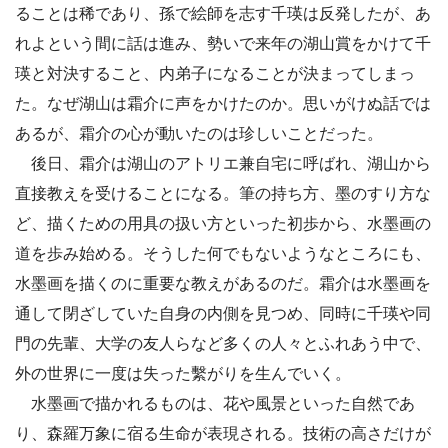
ることは稀であり、孫で絵師を志す千瑛は反発したが、あ
れよという間に話は進み、勢いで来年の湖山賞をかけて千
瑛と対決すること、内弟子になることが決まってしまっ
た。なぜ湖山は霜介に声をかけたのか。思いがけぬ話では
あるが、霜介の心が動いたのは珍しいことだった。
後日、霜介は湖山のアトリエ兼自宅に呼ばれ、湖山から
直接教えを受けることになる。筆の持ち方、墨のすり方な
ど、描くための用具の扱い方といった初歩から、水墨画の
道を歩み始める。そうした何でもないようなところにも、
水墨画を描くのに重要な教えがあるのだ。霜介は水墨画を
通して閉ざしていた自身の内側を見つめ、同時に千瑛や同
門の先輩、大学の友人らなど多くの人々とふれあう中で、
外の世界に一度は失った繫がりを生んでいく。
水墨画で描かれるものは、花や風景といった自然であ
り、森羅万象に宿る生命が表現される。技術の高さだけが